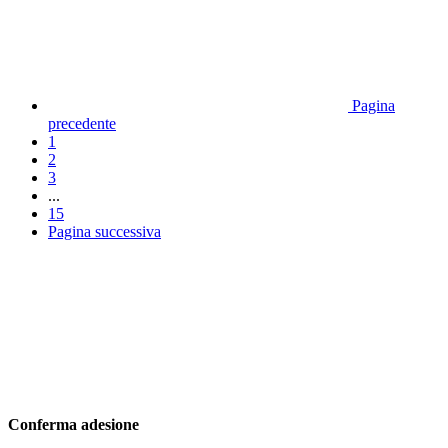
Pagina
precedente
1
2
3
...
15
Pagina successiva
Conferma adesione