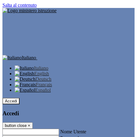
Salta al contenuto
Italiano
Italiano
English
Deutsch
Français
Español
Accedi
Accedi
button close
×
Nome Utente