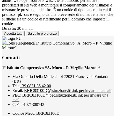
analisi web open source Piwik. Viene utilizzato per aiutare i
proprietari di siti Web a monitorare il comportamento dei visitatori e
misurare le prestazioni del sito. È un cookie di tipo pattern, in cui il
prefisso _pk_ses è seguito da una breve serie di numeri e lettere, che
si ritiene sia un codice di riferimento per il dominio che imposta il
cookie.
Durata:
30 minuti
Accetta tutti
Salva le preferenze
1° Istituto Comprensivo “A. Moro – P. Virgilio
Marone”
Contatti
1° Istituto Comprensivo “A. Moro – P. Virgilio Marone”
Via Oratorio Della Morte 2 – 4 72021 Francavilla Fontana
(BR)
Tel:
+39 0831 36 42 00
Email:
BRIC83100D@istruzione.it
Link per inviare una mail
PEC:
BRIC83100D@pec.istruzione.it
Link per inviare una
mail
C.F.: 91071300742
Codice Mecc: BRIC83100D