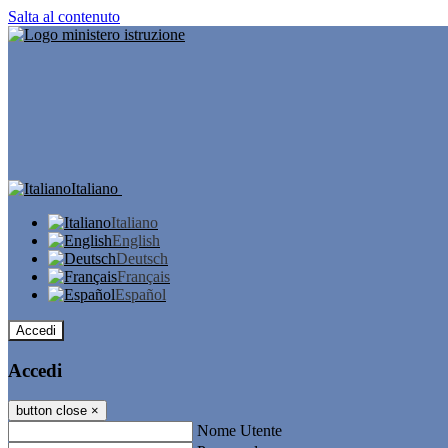
Salta al contenuto
Italiano
Italiano
English
Deutsch
Français
Español
Accedi
Accedi
button close
×
Nome Utente