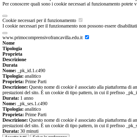
Per conoscere quali sono i cookie necessari al funzionamento potete v
Cookie necessari per il funzionamento
I cookie necessari per il funzionamento non possono essere disabilitati.
www.primocomprensivofrancavilla.edu.it
Nome
Tipologia
Proprieta
Descrizione
Durata
Nome:
_pk_id.1.c490
Tipologia:
analitico
Proprieta:
Prime Parti
Descrizione:
Questo nome di cookie è associato alla piattaforma di ana
prestazioni del sito. È un cookie di tipo pattern, in cui il prefisso _pk
Durata:
1 anno
Nome:
_pk_ses.1.c490
Tipologia:
analitico
Proprieta:
Prime Parti
Descrizione:
Questo nome di cookie è associato alla piattaforma di ana
prestazioni del sito. È un cookie di tipo pattern, in cui il prefisso _pk
Durata:
30 minuti