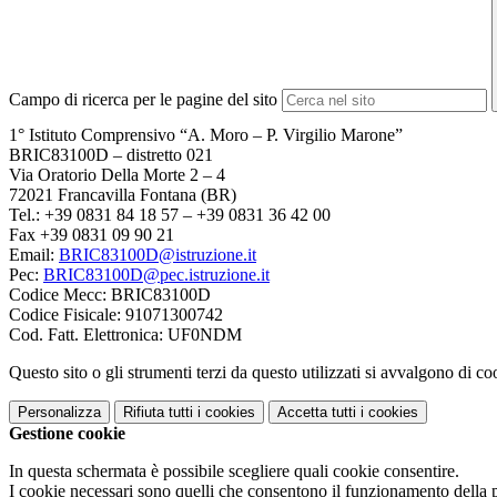
Campo di ricerca per le pagine del sito
1° Istituto Comprensivo “A. Moro – P. Virgilio Marone”
BRIC83100D – distretto 021
Via Oratorio Della Morte 2 – 4
72021 Francavilla Fontana (BR)
Tel.: +39 0831 84 18 57 – +39 0831 36 42 00
Fax +39 0831 09 90 21
Email:
BRIC83100D@istruzione.it
Pec:
BRIC83100D@pec.istruzione.it
Codice Mecc: BRIC83100D
Codice Fisicale: 91071300742
Cod. Fatt. Elettronica: UF0NDM
Questo sito o gli strumenti terzi da questo utilizzati si avvalgono di coo
Personalizza
Rifiuta tutti
i cookies
Accetta tutti
i cookies
Gestione cookie
In questa schermata è possibile scegliere quali cookie consentire.
I cookie necessari sono quelli che consentono il funzionamento della pi