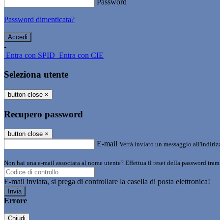
Password
Password dimenticata?
-
Entra con SPID
Entra con CIE
Seleziona utente
button close
×
Recupero password
button close
×
E-mail
Verrà inviato un messaggio all'indirizz
Non hai una e-mail associata al nome utente? Effettua il reset della password tram
E-mail inviata, si prega di controllare la casella di posta elettronica!
Errore
Chiudi