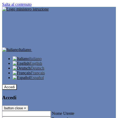
Salta al contenuto
Italiano
Italiano
English
Deutsch
Français
Español
Accedi
Accedi
button close
×
Nome Utente