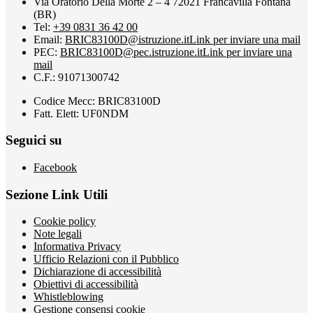
Via Oratorio Della Morte 2 – 4 72021 Francavilla Fontana
(BR)
Tel:
+39 0831 36 42 00
Email:
BRIC83100D@istruzione.it
Link per inviare una mail
PEC:
BRIC83100D@pec.istruzione.it
Link per inviare una
mail
C.F.: 91071300742
Codice Mecc: BRIC83100D
Fatt. Elett: UF0NDM
Seguici su
Facebook
Sezione Link Utili
Cookie policy
Note legali
Informativa Privacy
Ufficio Relazioni con il Pubblico
Dichiarazione di accessibilità
Obiettivi di accessibilità
Whistleblowing
Gestione consensi cookie