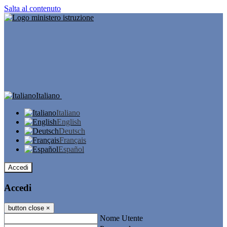
Salta al contenuto
Italiano
Italiano
English
Deutsch
Français
Español
Accedi
Accedi
button close
×
Nome Utente