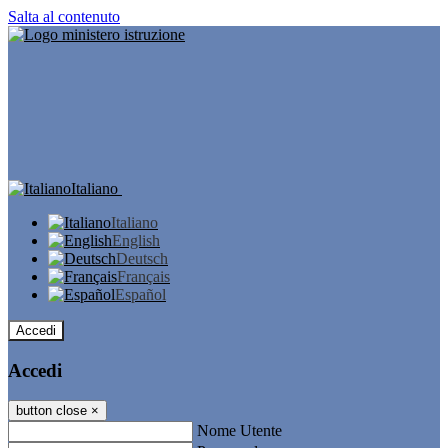
Salta al contenuto
Italiano
Italiano
English
Deutsch
Français
Español
Accedi
Accedi
button close
×
Nome Utente