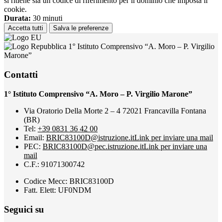
si ritiene sia un codice di riferimento per il dominio che imposta il
cookie.
Durata:
30 minuti
Accetta tutti
Salva le preferenze
1° Istituto Comprensivo “A. Moro – P. Virgilio
Marone”
Contatti
1° Istituto Comprensivo “A. Moro – P. Virgilio Marone”
Via Oratorio Della Morte 2 – 4 72021 Francavilla Fontana
(BR)
Tel:
+39 0831 36 42 00
Email:
BRIC83100D@istruzione.it
Link per inviare una mail
PEC:
BRIC83100D@pec.istruzione.it
Link per inviare una
mail
C.F.: 91071300742
Codice Mecc: BRIC83100D
Fatt. Elett: UF0NDM
Seguici su