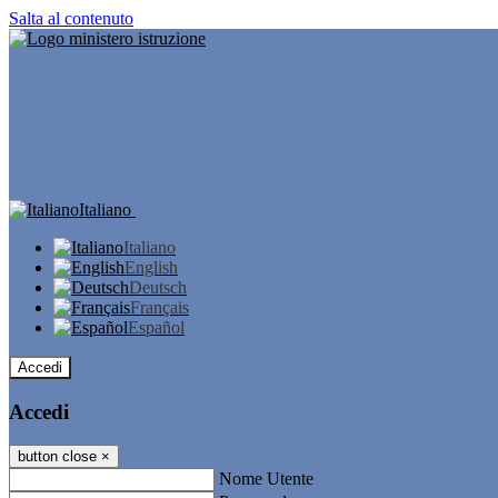
Salta al contenuto
Italiano
Italiano
English
Deutsch
Français
Español
Accedi
Accedi
button close
×
Nome Utente