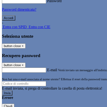
Password
Password dimenticata?
-
Entra con SPID
Entra con CIE
Seleziona utente
button close
×
Recupero password
button close
×
E-mail
Verrà inviato un messaggio all'indirizz
Non hai una e-mail associata al nome utente? Effettua il reset della password tram
E-mail inviata, si prega di controllare la casella di posta elettronica!
Errore
Chiudi