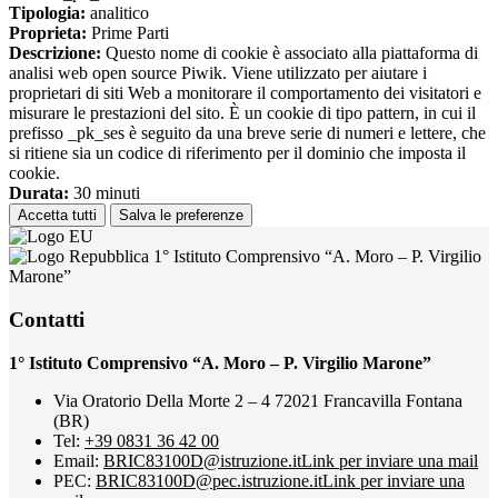
Tipologia:
analitico
Proprieta:
Prime Parti
Descrizione:
Questo nome di cookie è associato alla piattaforma di
analisi web open source Piwik. Viene utilizzato per aiutare i
proprietari di siti Web a monitorare il comportamento dei visitatori e
misurare le prestazioni del sito. È un cookie di tipo pattern, in cui il
prefisso _pk_ses è seguito da una breve serie di numeri e lettere, che
si ritiene sia un codice di riferimento per il dominio che imposta il
cookie.
Durata:
30 minuti
Accetta tutti
Salva le preferenze
1° Istituto Comprensivo “A. Moro – P. Virgilio
Marone”
Contatti
1° Istituto Comprensivo “A. Moro – P. Virgilio Marone”
Via Oratorio Della Morte 2 – 4 72021 Francavilla Fontana
(BR)
Tel:
+39 0831 36 42 00
Email:
BRIC83100D@istruzione.it
Link per inviare una mail
PEC:
BRIC83100D@pec.istruzione.it
Link per inviare una