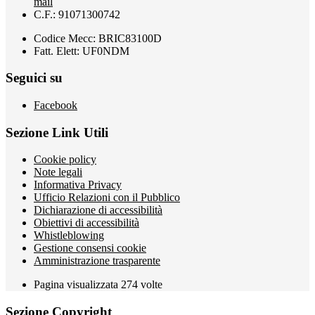
mail
C.F.: 91071300742
Codice Mecc: BRIC83100D
Fatt. Elett: UF0NDM
Seguici su
Facebook
Sezione Link Utili
Cookie policy
Note legali
Informativa Privacy
Ufficio Relazioni con il Pubblico
Dichiarazione di accessibilità
Obiettivi di accessibilità
Whistleblowing
Gestione consensi cookie
Amministrazione trasparente
Pagina visualizzata
274
volte
Sezione Copyright