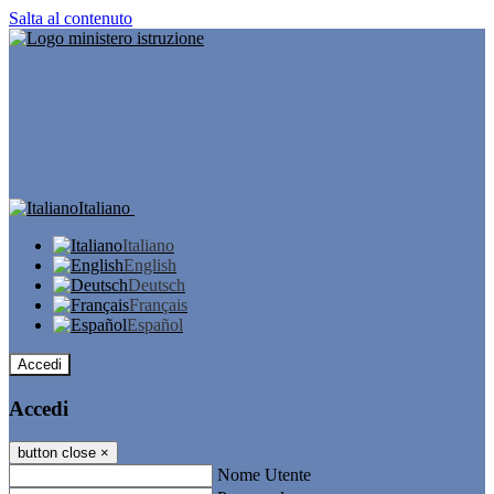
Salta al contenuto
Italiano
Italiano
English
Deutsch
Français
Español
Accedi
Accedi
button close
×
Nome Utente