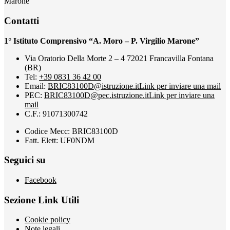
Marone”
Contatti
1° Istituto Comprensivo “A. Moro – P. Virgilio Marone”
Via Oratorio Della Morte 2 – 4 72021 Francavilla Fontana
(BR)
Tel:
+39 0831 36 42 00
Email:
BRIC83100D@istruzione.it
Link per inviare una mail
PEC:
BRIC83100D@pec.istruzione.it
Link per inviare una
mail
C.F.: 91071300742
Codice Mecc: BRIC83100D
Fatt. Elett: UF0NDM
Seguici su
Facebook
Sezione Link Utili
Cookie policy
Note legali