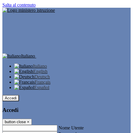
Salta al contenuto
Italiano
Italiano
English
Deutsch
Français
Español
Accedi
Accedi
button close
×
Nome Utente