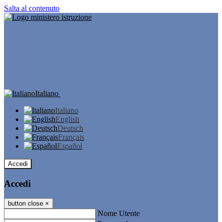
Salta al contenuto
Italiano
Italiano
English
Deutsch
Français
Español
Accedi
Accedi
button close
×
Nome Utente