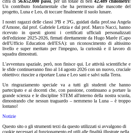
cifra di
56.652.000 passi
, per un totale di ben
42.489 chilometri
!
Un contributo fondamentale che ha permesso alle mascotte del
progetto, Luna e Leo, di toccare finalmente il suolo lunare.
I nostri ragazzi delle classi 3ªB e 3ªG, guidati dalla prof.ssa Angela
d'Amone, dal prof. Gabriele Letizia e dal prof. Marco Nacci, hanno
ricevuto in questi giorni i certificati ufficiali personalizzati
dell'edizione 2025-2026, firmati direttamente da Hugo Marée (Capo
dell'Ufficio Education dell'ESA): un riconoscimento di altissimo
livello e super meritato per l'impegno, la curiosità e il lavoro di
squadra dimostrati.
L'avventura spaziale, però, non finisce qui. Le attività scientifiche e
le sfide continueranno fino al 14 agosto 2026 con un nuovo, cruciale
obiettivo: riuscire a riportare Luna e Leo sani e salvi sulla Terra.
Un ringraziamento speciale va a tutti gli studenti che hanno
partecipato e ai docenti che, con passione, continuano a portare la
grande scienza e le discipline STEM all'interno della nostra scuola,
dimostrando che nessun traguardo – nemmeno la Luna – è troppo
lontano!
Notizie
Questo sito o gli strumenti terzi da questo utilizzati si avvalgono di
cookie necessari al funzionamento ed utili alle finalità illustrate nella