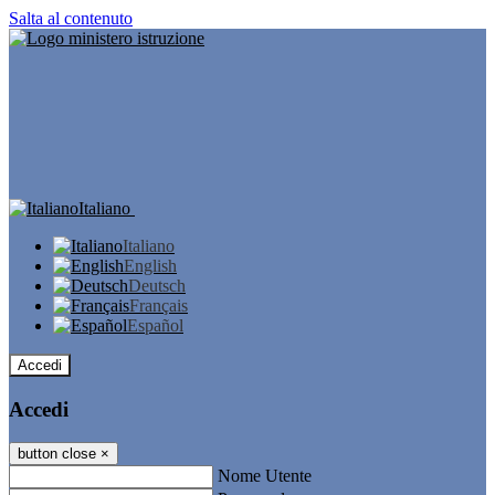
Salta al contenuto
Italiano
Italiano
English
Deutsch
Français
Español
Accedi
Accedi
button close
×
Nome Utente