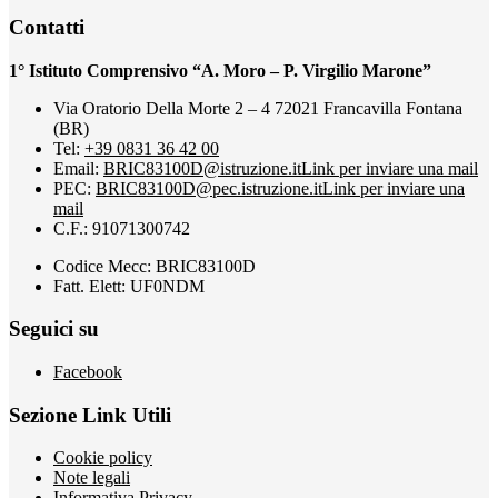
Contatti
1° Istituto Comprensivo “A. Moro – P. Virgilio Marone”
Via Oratorio Della Morte 2 – 4 72021 Francavilla Fontana
(BR)
Tel:
+39 0831 36 42 00
Email:
BRIC83100D@istruzione.it
Link per inviare una mail
PEC:
BRIC83100D@pec.istruzione.it
Link per inviare una
mail
C.F.: 91071300742
Codice Mecc: BRIC83100D
Fatt. Elett: UF0NDM
Seguici su
Facebook
Sezione Link Utili
Cookie policy
Note legali
Informativa Privacy