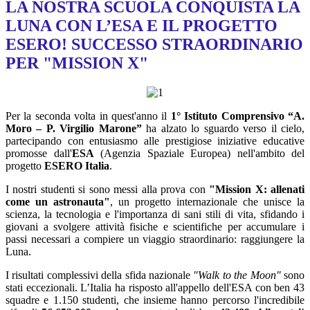
LA NOSTRA SCUOLA CONQUISTA LA
LUNA CON L’ESA E IL PROGETTO
ESERO! SUCCESSO STRAORDINARIO
PER "MISSION X"
Per la seconda volta in quest'anno il
1° Istituto Comprensivo “A.
Moro – P. Virgilio Marone”
ha alzato lo sguardo verso il cielo,
partecipando con entusiasmo alle prestigiose iniziative educative
promosse dall'
ESA
(Agenzia Spaziale Europea) nell'ambito del
progetto
ESERO Italia
.
I nostri studenti si sono messi alla prova con
"Mission X: allenati
come un astronauta"
, un progetto internazionale che unisce la
scienza, la tecnologia e l'importanza di sani stili di vita, sfidando i
giovani a svolgere attività fisiche e scientifiche per accumulare i
passi necessari a compiere un viaggio straordinario: raggiungere la
Luna.
I risultati complessivi della sfida nazionale
"Walk to the Moon"
sono
stati eccezionali. L’Italia ha risposto all'appello dell'ESA con ben 43
squadre e 1.150 studenti, che insieme hanno percorso l'incredibile