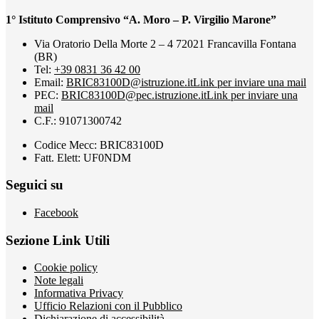
1° Istituto Comprensivo “A. Moro – P. Virgilio Marone”
Via Oratorio Della Morte 2 – 4 72021 Francavilla Fontana
(BR)
Tel:
+39 0831 36 42 00
Email:
BRIC83100D@istruzione.it
Link per inviare una mail
PEC:
BRIC83100D@pec.istruzione.it
Link per inviare una
mail
C.F.: 91071300742
Codice Mecc: BRIC83100D
Fatt. Elett: UF0NDM
Seguici su
Facebook
Sezione Link Utili
Cookie policy
Note legali
Informativa Privacy
Ufficio Relazioni con il Pubblico
Dichiarazione di accessibilità