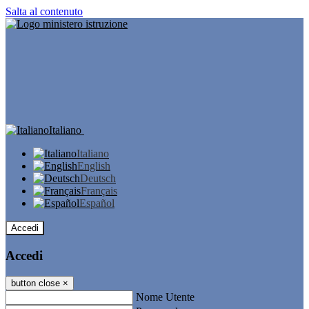
Salta al contenuto
Italiano
Italiano
English
Deutsch
Français
Español
Accedi
Accedi
button close
×
Nome Utente