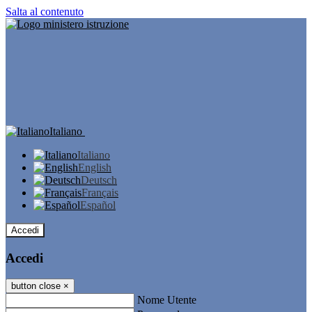
Salta al contenuto
Italiano
Italiano
English
Deutsch
Français
Español
Accedi
Accedi
button close
×
Nome Utente