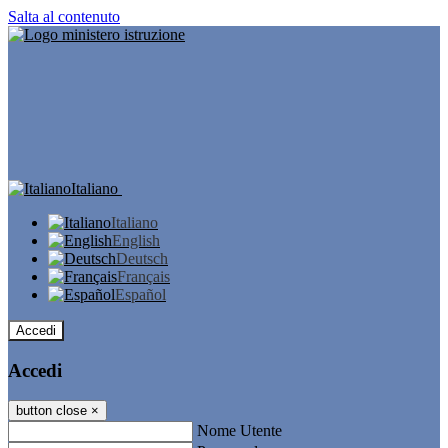
Salta al contenuto
Italiano
Italiano
English
Deutsch
Français
Español
Accedi
Accedi
button close
×
Nome Utente