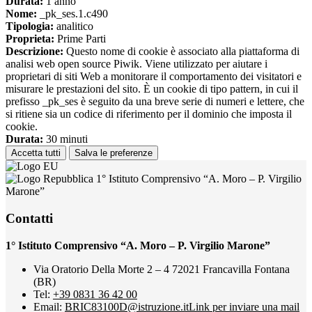
Durata:
1 anno
Nome:
_pk_ses.1.c490
Tipologia:
analitico
Proprieta:
Prime Parti
Descrizione:
Questo nome di cookie è associato alla piattaforma di
analisi web open source Piwik. Viene utilizzato per aiutare i
proprietari di siti Web a monitorare il comportamento dei visitatori e
misurare le prestazioni del sito. È un cookie di tipo pattern, in cui il
prefisso _pk_ses è seguito da una breve serie di numeri e lettere, che
si ritiene sia un codice di riferimento per il dominio che imposta il
cookie.
Durata:
30 minuti
Accetta tutti
Salva le preferenze
1° Istituto Comprensivo “A. Moro – P. Virgilio
Marone”
Contatti
1° Istituto Comprensivo “A. Moro – P. Virgilio Marone”
Via Oratorio Della Morte 2 – 4 72021 Francavilla Fontana
(BR)
Tel:
+39 0831 36 42 00
Email:
BRIC83100D@istruzione.it
Link per inviare una mail