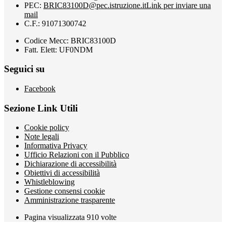
PEC:
BRIC83100D@pec.istruzione.it
Link per inviare una
mail
C.F.: 91071300742
Codice Mecc: BRIC83100D
Fatt. Elett: UF0NDM
Seguici su
Facebook
Sezione Link Utili
Cookie policy
Note legali
Informativa Privacy
Ufficio Relazioni con il Pubblico
Dichiarazione di accessibilità
Obiettivi di accessibilità
Whistleblowing
Gestione consensi cookie
Amministrazione trasparente
Pagina visualizzata
910
volte