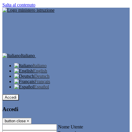
Salta al contenuto
Italiano
Italiano
English
Deutsch
Français
Español
Accedi
Accedi
button close
×
Nome Utente