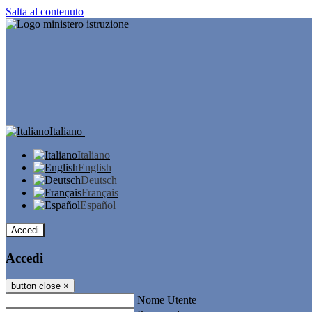
Salta al contenuto
Italiano
Italiano
English
Deutsch
Français
Español
Accedi
Accedi
button close
×
Nome Utente