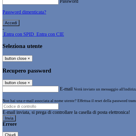
Password
Password dimenticata?
-
Entra con SPID
Entra con CIE
Seleziona utente
button close
×
Recupero password
button close
×
E-mail
Verrà inviato un messaggio all'indirizz
Non hai una e-mail associata al nome utente? Effettua il reset della password tram
E-mail inviata, si prega di controllare la casella di posta elettronica!
Errore
Chiudi