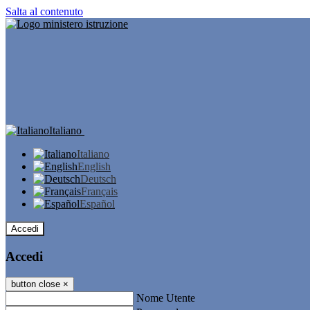
Salta al contenuto
Italiano
Italiano
English
Deutsch
Français
Español
Accedi
Accedi
button close
×
Nome Utente