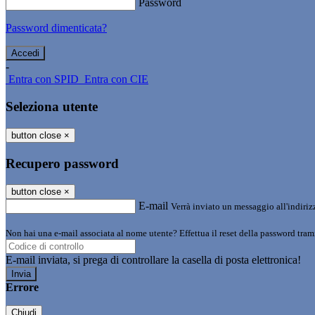
Password
Password dimenticata?
-
Entra con SPID
Entra con CIE
Seleziona utente
button close
×
Recupero password
button close
×
E-mail
Verrà inviato un messaggio all'indirizz
Non hai una e-mail associata al nome utente? Effettua il reset della password tram
E-mail inviata, si prega di controllare la casella di posta elettronica!
Errore
Chiudi