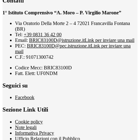
Contatti
1° Istituto Comprensivo “A. Moro – P. Virgilio Marone”
Via Oratorio Della Morte 2 – 4 72021 Francavilla Fontana
(BR)
Tel:
+39 0831 36 42 00
Email:
BRIC83100D@istruzione.it
Link per inviare una mail
PEC:
BRIC83100D@pec.istruzione.it
Link per inviare una
mail
C.F.: 91071300742
Codice Mecc: BRIC83100D
Fatt. Elett: UF0NDM
Seguici su
Facebook
Sezione Link Utili
Cookie policy
Note legali
Informativa Privacy
Ufficio Relazioni con il Pubblico