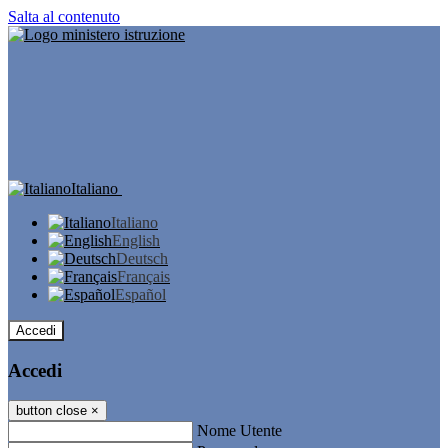
Salta al contenuto
Italiano
Italiano
English
Deutsch
Français
Español
Accedi
Accedi
button close
×
Nome Utente