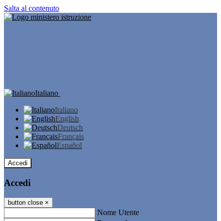
Salta al contenuto
Italiano
Italiano
English
Deutsch
Français
Español
Accedi
Accedi
button close
×
Nome Utente