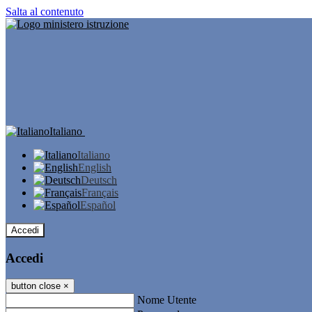
Salta al contenuto
Italiano
Italiano
English
Deutsch
Français
Español
Accedi
Accedi
button close
×
Nome Utente