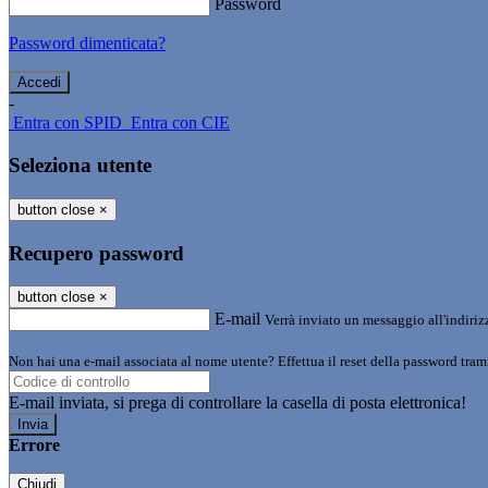
Password
Password dimenticata?
-
Entra con SPID
Entra con CIE
Seleziona utente
button close
×
Recupero password
button close
×
E-mail
Verrà inviato un messaggio all'indirizz
Non hai una e-mail associata al nome utente? Effettua il reset della password tram
E-mail inviata, si prega di controllare la casella di posta elettronica!
Errore
Chiudi