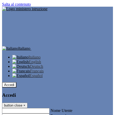
Salta al contenuto
Italiano
Italiano
English
Deutsch
Français
Español
Accedi
Accedi
button close
×
Nome Utente