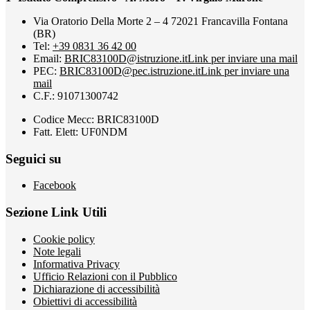
Via Oratorio Della Morte 2 – 4 72021 Francavilla Fontana
(BR)
Tel:
+39 0831 36 42 00
Email:
BRIC83100D@istruzione.it
Link per inviare una mail
PEC:
BRIC83100D@pec.istruzione.it
Link per inviare una
mail
C.F.: 91071300742
Codice Mecc: BRIC83100D
Fatt. Elett: UF0NDM
Seguici su
Facebook
Sezione Link Utili
Cookie policy
Note legali
Informativa Privacy
Ufficio Relazioni con il Pubblico
Dichiarazione di accessibilità
Obiettivi di accessibilità