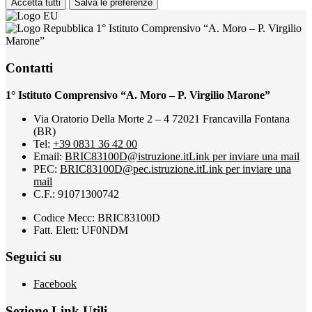
Accetta tutti
Salva le preferenze
1° Istituto Comprensivo “A. Moro – P. Virgilio
Marone”
Contatti
1° Istituto Comprensivo “A. Moro – P. Virgilio Marone”
Via Oratorio Della Morte 2 – 4 72021 Francavilla Fontana
(BR)
Tel:
+39 0831 36 42 00
Email:
BRIC83100D@istruzione.it
Link per inviare una mail
PEC:
BRIC83100D@pec.istruzione.it
Link per inviare una
mail
C.F.: 91071300742
Codice Mecc: BRIC83100D
Fatt. Elett: UF0NDM
Seguici su
Facebook
Sezione Link Utili