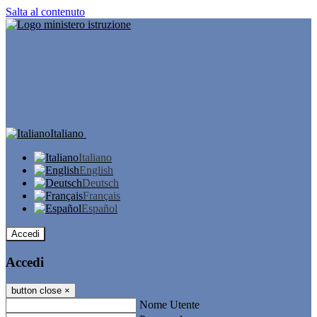
Salta al contenuto
Italiano
Italiano
English
Deutsch
Français
Español
Accedi
Accedi
button close
×
Nome Utente