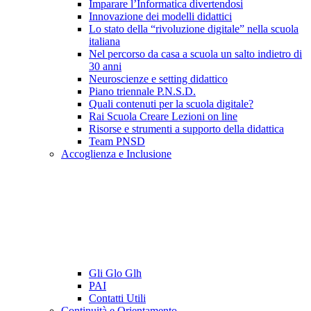
Imparare l’Informatica divertendosi
Innovazione dei modelli didattici
Lo stato della “rivoluzione digitale” nella scuola
italiana
Nel percorso da casa a scuola un salto indietro di
30 anni
Neuroscienze e setting didattico
Piano triennale P.N.S.D.
Quali contenuti per la scuola digitale?
Rai Scuola Creare Lezioni on line
Risorse e strumenti a supporto della didattica
Team PNSD
Accoglienza e Inclusione
Gli Glo Glh
PAI
Contatti Utili
Continuità e Orientamento